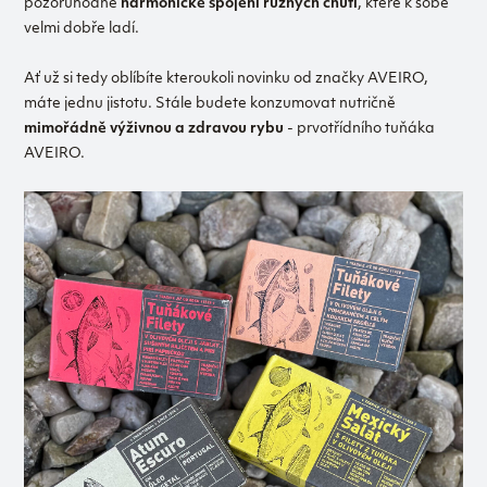
pozoruhodně
harmonické spojení různých chutí
, které k sobě
velmi dobře ladí.
Ať už si tedy oblíbíte kteroukoli novinku od značky AVEIRO,
máte jednu jistotu. Stále budete konzumovat nutričně
mimořádně výživnou a zdravou rybu
- prvotřídního tuňáka
AVEIRO.