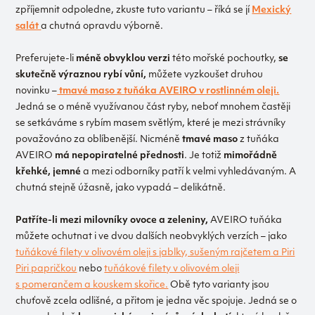
zpříjemnit odpoledne, zkuste tuto variantu – říká se jí
Mexický
salát
a chutná opravdu výborně.
Preferujete-li
méně obvyklou verzi
této mořské pochoutky,
se
skutečně výraznou rybí vůní,
můžete vyzkoušet druhou
novinku –
tmavé maso z tuňáka AVEIRO v rostlinném oleji.
Jedná se o méně využívanou část ryby, neboť mnohem častěji
se setkáváme s rybím masem světlým, které je mezi strávníky
považováno za oblíbenější. Nicméně
tmavé maso
z tuňáka
AVEIRO
má nepopiratelné přednosti
. Je totiž
mimořádně
křehké, jemné
a mezi odborníky patří k velmi vyhledávaným. A
chutná stejně úžasně, jako vypadá – delikátně.
Patříte-li mezi milovníky ovoce a zeleniny,
AVEIRO tuňáka
můžete ochutnat i ve dvou dalších neobvyklých verzích – jako
tuňákové filety v olivovém oleji s jablky, sušeným rajčetem a Piri
Piri papričkou
nebo
tuňákové filety v olivovém oleji
s pomerančem a kouskem skořice.
Obě tyto varianty jsou
chuťově zcela odlišné, a přitom je jedna věc spojuje. Jedná se o