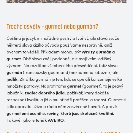
Trocha osvěty - gurmet nebo gurmán?
Čeština je jazyk mimořádně pestrý a tvořivý, ale stává se, že
některá slova cizího původu používáme nesprávně, aniž
bychom to věděli. Příkladem mohou být
výrazy gurmán a
gurmet.
Obě slova znějí podobně, ale mají velmi odlišný
význam. Na rozdíl od všeobecného přesvědčení, totiž slovo
gurmán
(francouzsky gourmand) neznamená labužník, ale
jedlík
. Zkrátka gurmán je ten, kdo se cpe čili konzumuje velké
množství potravy. Naproti tomu
gurmet
(gourmet), to je pravý
labužník,
znalec dobrého jídla
, požitkář, který dokáže
rozpoznat kvalitu a jídlo mu přináší potěšení a radost. Gurmet si
jídlo opravdu užívá a rád o něm zasvěceně hovoří. A právě
gurmet umí ocenit suroviny, které jsou skutečně kvalitní.
Takové, jako je
tuňák AVEIRO.