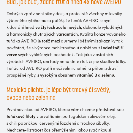
Buď, jak buď, žádná rtuť a hned 4x nové AVEIRO
Dobrých zpráv není nikdy dost, a proto jistě všechny milovníky
výborného rybího masa potěší, že tuňák AVEIRO je nyní
k dostání hned
ve čtyřech zcela nových,
dokonale vyladěných
a harmonicky chutnajících
variantách.
Kvalita konzervovaného
tuňáka AVEIRO je totiž mezi gurmety i běžnými zákazníky tak
pověstná, že si výrobce mohl troufnout nabídnout i
odvážnější
verze
svých vyhlášených pochoutek. Tak jako v ostatních
výrobcích AVEIRO, ani tady nenajdete rtuť, či jiné škodlivé látky.
Tuňáci od AVEIRO patří mezi velmi chutné, a přitom zdraví
prospěšné ryby,
s vysokým obsahem vitamínů B a selenu.
Mexická plichta, je lépe být tmavý či světlý,
ovoce nebo zelenina
První novinkou od AVEIRO, kterou vám chceme představit jsou
tuňákové filety
v prvotřídním portugalském olivovém oleji,
s chilli papričkou, červenými fazolemi a trochou cibulky.
Nechcete-li ztrácet čas přemýšlením, jakou svačinkou si