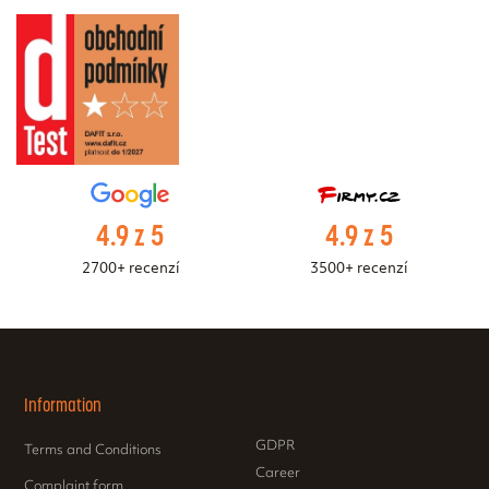
4.9 z 5
4.9 z 5
2700+ recenzí
3500+ recenzí
Information
GDPR
Terms and Conditions
Career
Complaint form