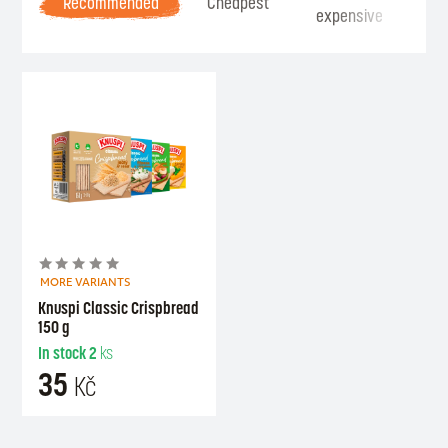
Recommended
Cheapest
expensive
Se
MORE VARIANTS
Knuspi Classic Crispbread
150 g
In stock
2
ks
35
Kč