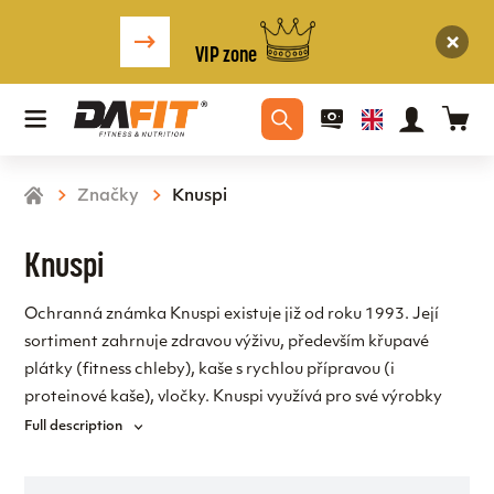
VIP zone
Značky
Knuspi
Knuspi
Ochranná známka Knuspi existuje již od roku 1993. Její
sortiment zahrnuje zdravou výživu, především křupavé
plátky (fitness chleby), kaše s rychlou přípravou (i
proteinové kaše), vločky. Knuspi využívá pro své výrobky
kvalitní a přírodní suroviny a hodí se nejenom pro
Full description
sportovce, ale i běžné lidi, kteří se rádi kvalitně a zdravě
stravují.