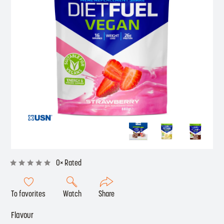
0× Rated
To favorites
Watch
Share
Flavour