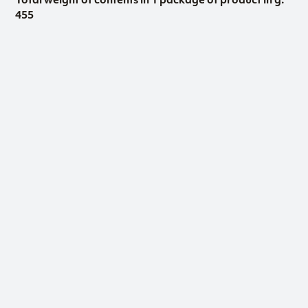
Total weight of contents in 1 package of product in g:
455