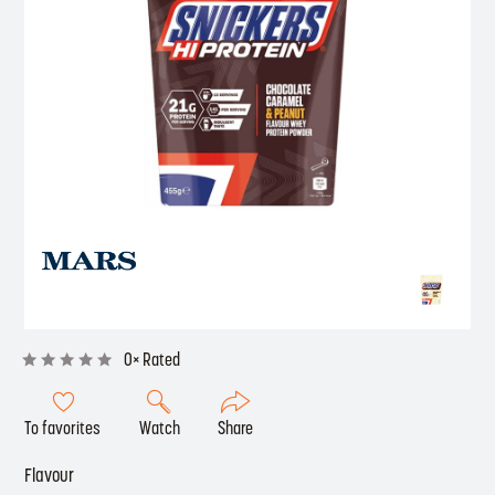
0× Rated
To favorites
Watch
Share
Flavour