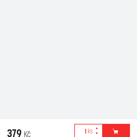
379
Kč