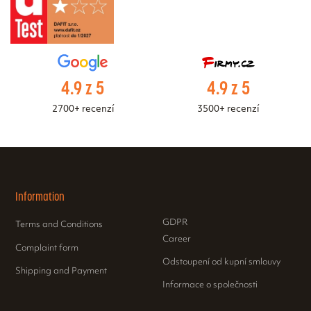
4.9 z 5
4.9 z 5
2700+ recenzí
3500+ recenzí
Information
GDPR
Terms and Conditions
Career
Complaint form
Odstoupení od kupní smlouvy
Shipping and Payment
Informace o společnosti