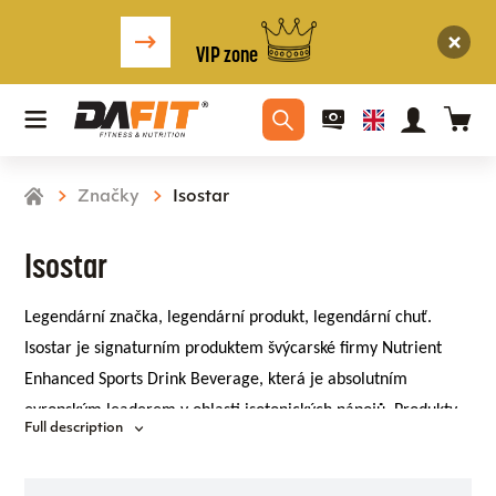
VIP zone
Značky
Isostar
Isostar
Legendární značka, legendární produkt, legendární chuť.
Isostar je signaturním produktem švýcarské firmy Nutrient
Enhanced Sports Drink Beverage, která je absolutním
evropským leaderem v oblasti isotonických nápojů. Produkty
Full description
Isostar slouží zejména k okamžité hydrataci organismu a
rychlému doplnění energie po sportovním či jiném fyzickém