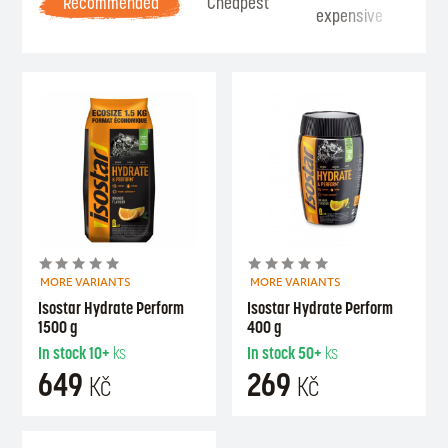
Recommended
Cheapest
expensive
Se
MORE VARIANTS
MORE VARIANTS
Isostar Hydrate Perform
Isostar Hydrate Perform
1500 g
400 g
In stock
10+
ks
In stock
50+
ks
649
269
Kč
Kč