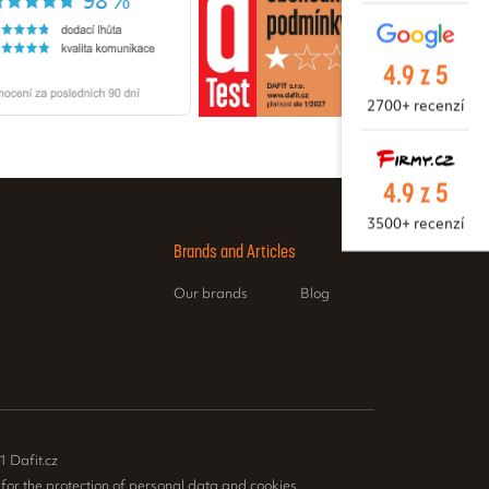
4.9 z 5
2700+ recenzí
4.9 z 5
3500+ recenzí
Brands and Articles
Our brands
Blog
1 Dafit.cz
 for the protection of personal data and cookies