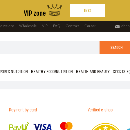
TRY!!
VIP zone
o we are
Wholesale
VIP
FAQ
Contact
Career
obch
SEARCH
PORTS NUTRITION
HEALTHY FOOD/NUTRITION
HEALTH AND BEAUTY
SPORTS E
Payment by card
Verified e-shop