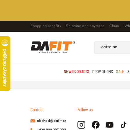
Shopping benefits
Shipping and payment
Claim
Wh
NEW PRODUCTS
PROMOTIONS
SALE
S
Contact
Follow us
obchod@dafit.cz