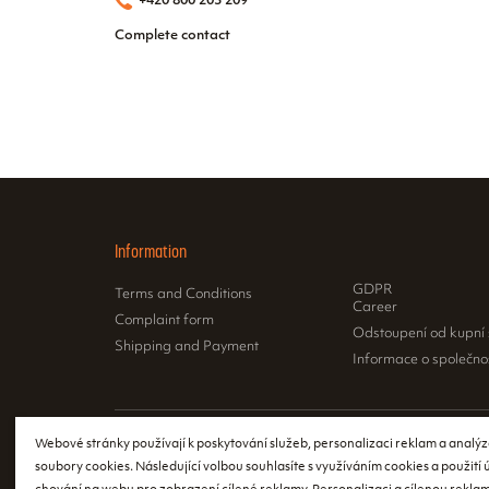
+420 800 203 209
Complete contact
Information
GDPR
Terms and Conditions
Career
Complaint form
Odstoupení od kupní
Shipping and Payment
Informace o společno
Webové stránky používají k poskytování služeb, personalizaci reklam a analýz
According to th
soubory cookies. Následující volbou souhlasíte s využíváním cookies a použití
issue a receipt