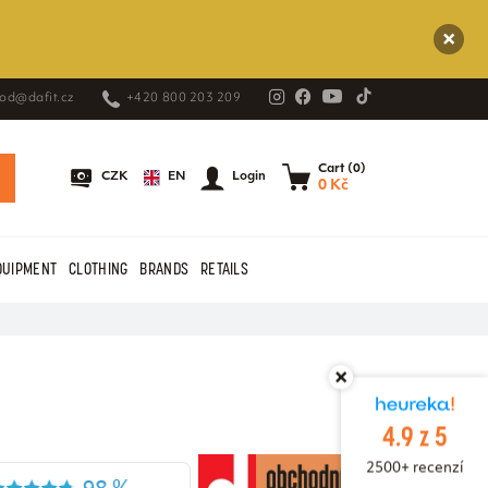
od@dafit.cz
+420 800 203 209
Cart (0)
EN
CZK
Login
0 Kč
QUIPMENT
CLOTHING
BRANDS
RETAILS
4.9 z 5
2500+ recenzí