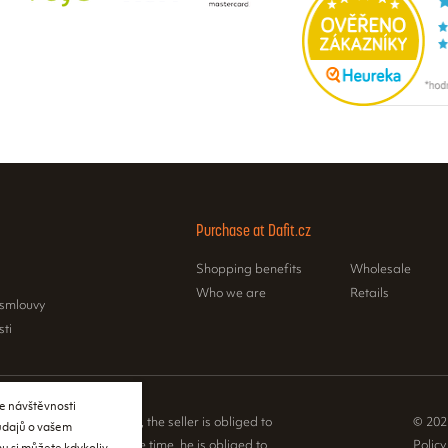
Purchase at Dafit.cz
Shopping benefits
Wholesale
Who we are
Retails
 smlouvy
sti
e návštěvnosti
e Sales Registration Act, the seller is obliged to
© 202
 údajů o vašem
 to the buyer. At the same time, he is obliged to
Policy