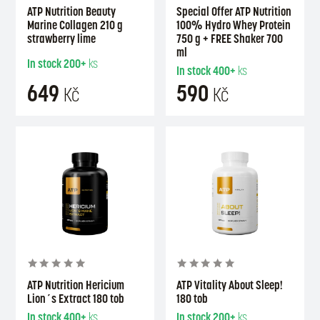
ATP Nutrition Beauty
Special Offer ATP Nutrition
Marine Collagen 210 g
100% Hydro Whey Protein
strawberry lime
750 g + FREE Shaker 700
ml
In stock
200+
ks
In stock
400+
ks
649
590
Kč
Kč
ATP Nutrition Hericium
ATP Vitality About Sleep!
Lion´s Extract 180 tob
180 tob
In stock
400+
ks
In stock
200+
ks