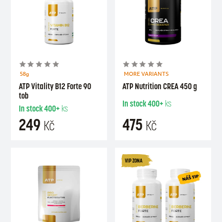
58g
MORE VARIANTS
ATP Vitality B12 Forte 90
ATP Nutrition CREA 450 g
tob
In stock
400+
ks
In stock
400+
ks
249
475
Kč
Kč
VIP ZONA