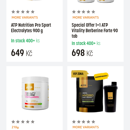
MORE VARIANTS
MORE VARIANTS
ATP Nutrition Pro Sport
Special Offer 1+1 ATP
Electrolytes 900 g
Vitality Berberine Forte 90
tob
In stock
400+
ks
In stock
400+
ks
649
698
Kč
Kč
VIP ZONA
210g
MORE VARIANTS