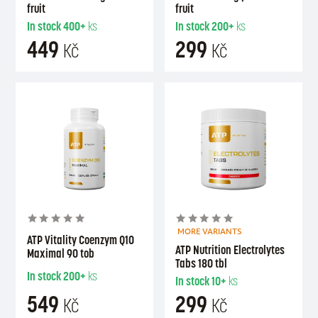
fruit
fruit
In stock
400+
ks
In stock
200+
ks
449
299
Kč
Kč
MORE VARIANTS
ATP Vitality Coenzym Q10
ATP Nutrition Electrolytes
Maximal 90 tob
Tabs 180 tbl
In stock
200+
ks
In stock
10+
ks
549
299
Kč
Kč