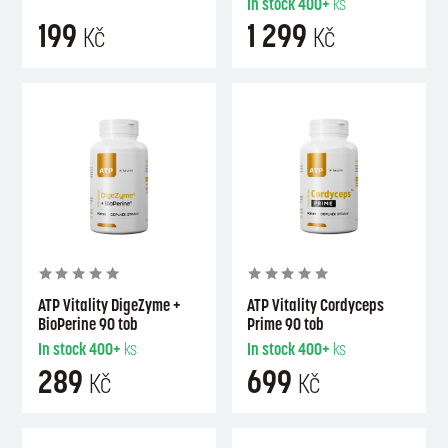
In stock
400+
ks
199
1 299
Kč
Kč
ATP Vitality DigeZyme +
ATP Vitality Cordyceps
BioPerine 90 tob
Prime 90 tob
In stock
400+
ks
In stock
400+
ks
289
699
Kč
Kč