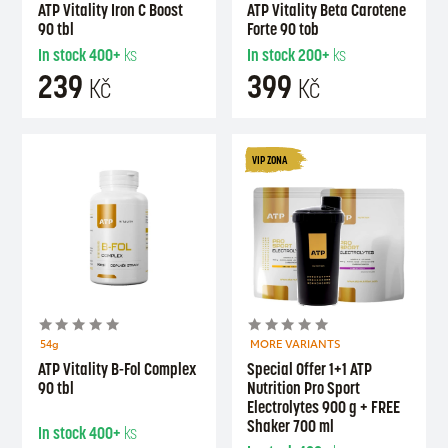
ATP Vitality Iron C Boost
ATP Vitality Beta Carotene
90 tbl
Forte 90 tob
In stock
400+
ks
In stock
200+
ks
239
399
Kč
Kč
VIP ZONA
54g
MORE VARIANTS
ATP Vitality B-Fol Complex
Special Offer 1+1 ATP
90 tbl
Nutrition Pro Sport
Electrolytes 900 g + FREE
Shaker 700 ml
In stock
400+
ks