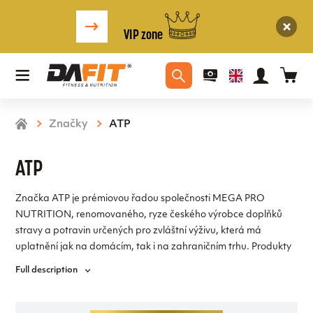
VIP zone
Značky
ATP
ATP
Značka ATP je prémiovou řadou společnosti MEGA PRO
NUTRITION, renomovaného, ryze českého výrobce doplňků
stravy a potravin určených pro zvláštní výživu, která má
uplatnění jak na domácím, tak i na zahraničním trhu. Produkty
jsou cíleny především na silové sportovce a atlety. Nicméně
Full description
mnohé z produktů jsou oblíbené i u ostatních sportovců, a také
u lidí vyznávajících zdravou výživu a aktivní životní styl.