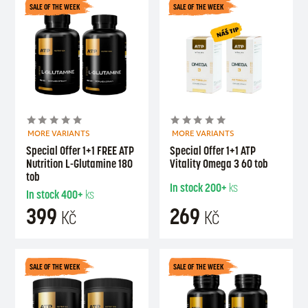
SALE OF THE WEEK
SALE OF THE WEEK
MORE VARIANTS
MORE VARIANTS
Special Offer 1+1 FREE ATP
Special Offer 1+1 ATP
Nutrition L-Glutamine 180
Vitality Omega 3 60 tob
tob
In stock
200+
ks
In stock
400+
ks
399
269
Kč
Kč
SALE OF THE WEEK
SALE OF THE WEEK