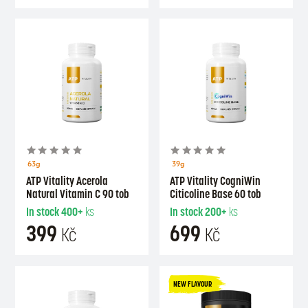
63g
39g
ATP Vitality Acerola
ATP Vitality CogniWin
Natural Vitamin C 90 tob
Citicoline Base 60 tob
In stock
400+
ks
In stock
200+
ks
399
699
Kč
Kč
NEW FLAVOUR