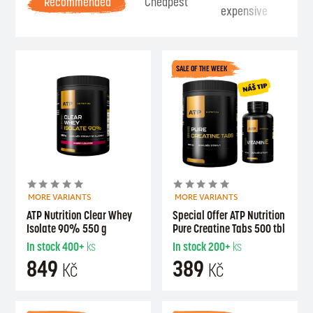
Recommended
Cheapest
expensive
Se
SALE OF THE WEEK
MORE VARIANTS
MORE VARIANTS
ATP Nutrition Clear Whey
Special Offer ATP Nutrition
Isolate 90% 550 g
Pure Creatine Tabs 500 tbl
In stock
400+
ks
In stock
200+
ks
849
389
Kč
Kč