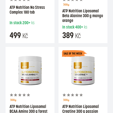
300g
ATP Nutrition No Stress
ATP Nutrition Liposomal
Complex 180 tob
Beta Alanine 300 g mango
orange
In stock
200+
ks
In stock
400+
ks
499
389
Kč
Kč
SALE OF THE WEEK
300g
300g
ATP Nutrition Liposomal
ATP Nutrition Liposomal
BCAA Amino 300 g forest
Creatine 300 g passion