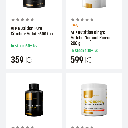
200g
ATP Nutrition Pure
ATP Nutrition King's
Citruline Malate 500 tob
Matcha Original Korean
200 g
In stock
50+
ks
In stock
100+
ks
359
599
Kč
Kč