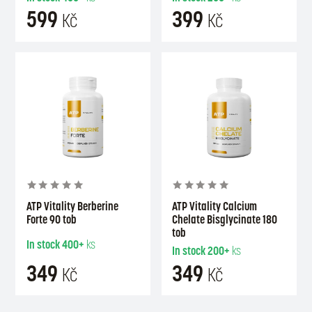
599
399
Kč
Kč
ATP Vitality Berberine
ATP Vitality Calcium
Forte 90 tob
Chelate Bisglycinate 180
tob
In stock
400+
ks
In stock
200+
ks
349
349
Kč
Kč