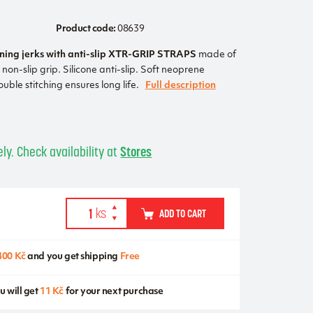
Product code:
08639
ning jerks with anti-slip XTR-GRIP STRAPS
made of
 non-slip grip. Silicone anti-slip. Soft neoprene
uble stitching ensures long life.
Full description
ly. Check availability at
Stores
ADD TO CART
400 Kč
and you get shipping
Free
u will get
11 Kč
for your next purchase