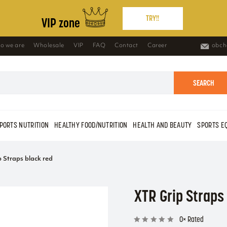
TRY!!
VIP zone
o we are
Wholesale
VIP
FAQ
Contact
Career
obch
SEARCH
PORTS NUTRITION
HEALTHY FOOD/NUTRITION
HEALTH AND BEAUTY
SPORTS E
 Straps black red
XTR Grip Straps
0× Rated