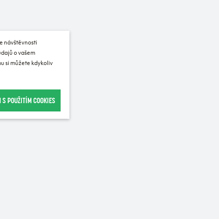
e návštěvnosti
 údajů o vašem
u si můžete kdykoliv
 S POUŽITÍM COOKIES
Recommended for purchase