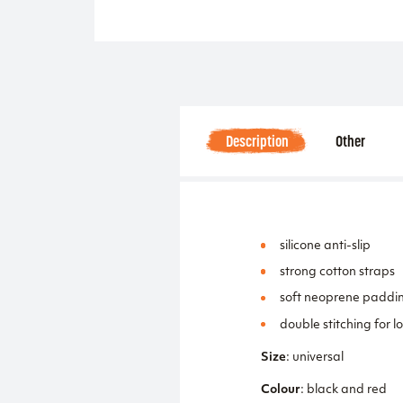
Description
Other
silicone anti-slip
strong cotton straps
soft neoprene paddi
double stitching for lo
Size
: universal
Colour
: black and red