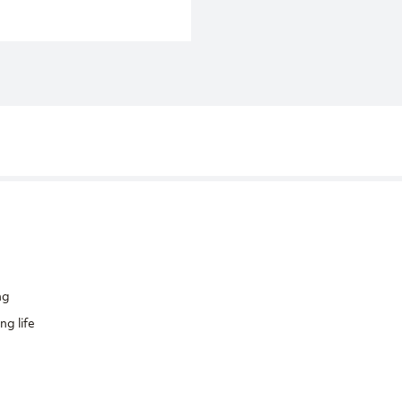
ng
ng life