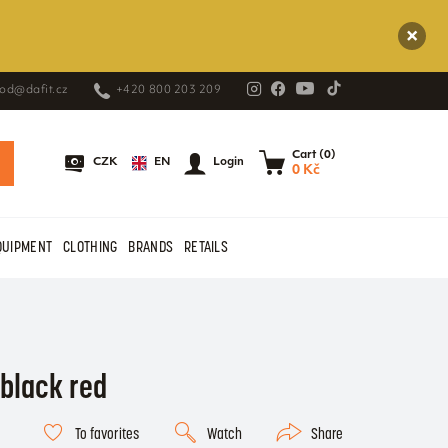
od@dafit.cz
+420 800 203 209
Cart (0)
EN
CZK
Login
0 Kč
QUIPMENT
CLOTHING
BRANDS
RETAILS
 black red
To favorites
Watch
Share