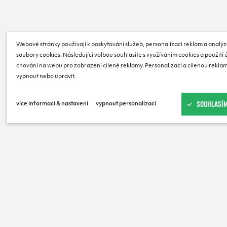
Webové stránky používají k poskytování služeb, personalizaci reklam a analýz
soubory cookies. Následující volbou souhlasíte s využíváním cookies a použití
chování na webu pro zobrazení cílené reklamy. Personalizaci a cílenou reklam
vypnout nebo upravit.
SOUHLASÍM
více informací & nastavení
vypnout personalizaci