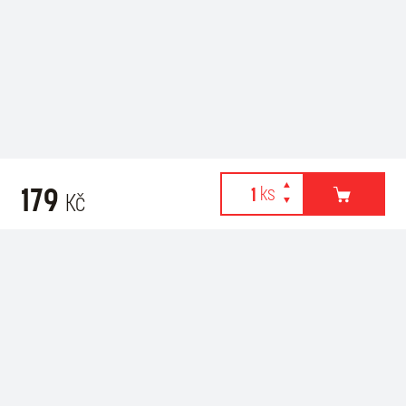
179
Kč
Webové stránky používají k poskytování služeb, personalizaci
Related products
reklam a analýze návštěvnosti soubory cookies. Následující
volbou souhlasíte s využíváním cookies a použití údajů o vašem
chování na webu pro zobrazení cílené reklamy. Personalizaci a
cílenou reklamu si můžete kdykoliv vypnout nebo upravit.
více informací & nastavení
vypnout personalizaci