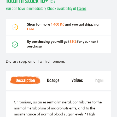
Total in stock 10+
ks
You can have it immediately. Check availability at
Stores
Shop for more
1 400 Kč
and you get shipping
Free
By purchasing you will get
8 Kč
for your next
purchase
Dietary supplement with chromium.
Description
Dosage
Values
Ingredients
Chromium, as an essential mineral, contributes to the
normal metabolism of macronutrients, and to the
maintenance of normal blood sugar levels.* High