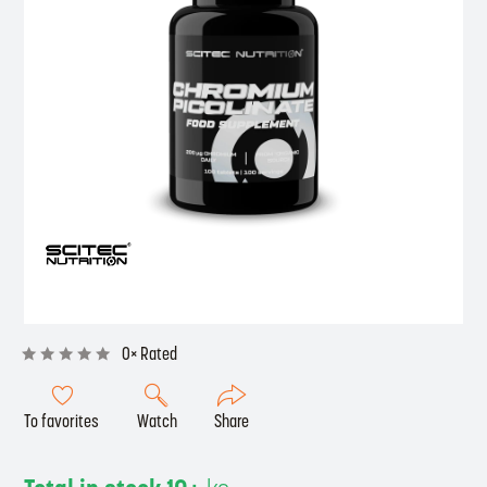
0× Rated
To favorites
Watch
Share