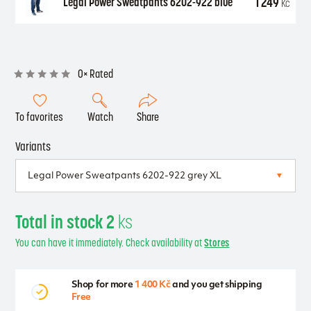
1 249
Legal Power Sweatpants 6202-922 blue
Kč
0× Rated
To favorites
Watch
Share
Variants
Total in stock 2
ks
You can have it immediately. Check availability at
Stores
Shop for more
1 400 Kč
and you get shipping
Free