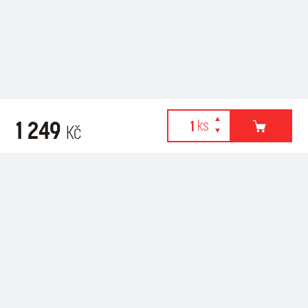
1 249
Kč
Webové stránky používají k poskytování služeb, personalizaci
Related products
reklam a analýze návštěvnosti soubory cookies. Následující
volbou souhlasíte s využíváním cookies a použití údajů o vašem
chování na webu pro zobrazení cílené reklamy. Personalizaci a
cílenou reklamu si můžete kdykoliv vypnout nebo upravit.
více informací & nastavení
vypnout personalizaci