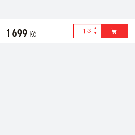
1 699
Kč
Webové stránky používají k poskytování služeb, personalizaci
Related products
reklam a analýze návštěvnosti soubory cookies. Následující
volbou souhlasíte s využíváním cookies a použití údajů o vašem
chování na webu pro zobrazení cílené reklamy. Personalizaci a
cílenou reklamu si můžete kdykoliv vypnout nebo upravit.
více informací & nastavení
vypnout personalizaci
SOUHLASÍM S POUŽITÍM COOKIES