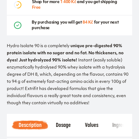
Shop for more
1 400 Kč
and you get shipping
Free
By purchasing you will get
84 Kč
for your next
purchase
Hydro Isolate 90 is a completely
unique pre-digested 90%
protein isolate with no sugar and no fat. No thickeners, no
dyes! Just hydrolyzed 90% isolate!
Instant (easily soluble)
enzymatically hydrolysed 90% whey isolate with a hydrolysis
degree of DH 8, which, depending on the flavour, contains 90
to 94 g of extremely fast-acting amino acids in every 100g of
product! Extrifit has developed formulas that give the
individual flavours a really great taste and consistency, even
though they contain virtually no additives!
Description
Dosage
Values
Ingredients