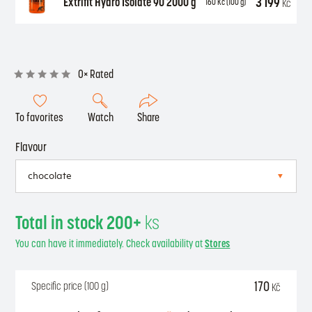
3 199
Extrifit Hydro Isolate 90 2000 g
Kč
160
Kč
(100 g)
0× Rated
To favorites
Watch
Share
Flavour
Total in stock 200+
ks
You can have it immediately. Check availability at
Stores
170
Specific price (100 g)
Kč