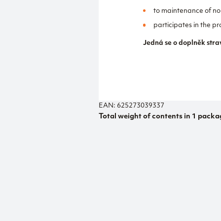
to maintenance of no
participates in the pro
Jedná se o doplněk stra
EAN: 625273039337
Total weight of contents in 1 packag