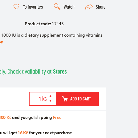
To favorites
Watch
Share
Product code:
17445
1000 IU is a dietary supplement containing vitamins
on
ly. Check availability at
Stores
ADD TO CART
400 Kč
and you get shipping
Free
u will get
16 Kč
for your next purchase