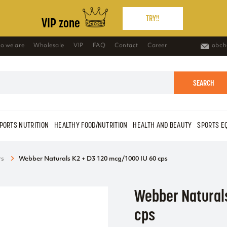
TRY!!
VIP zone
o we are
Wholesale
VIP
FAQ
Contact
Career
obch
SEARCH
PORTS NUTRITION
HEALTHY FOOD/NUTRITION
HEALTH AND BEAUTY
SPORTS E
ts
Webber Naturals K2 + D3 120 mcg/1000 IU 60 cps
Webber Natural
cps