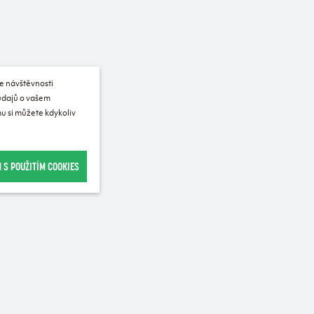
e návštěvnosti
 údajů o vašem
u si můžete kdykoliv
 S POUŽITÍM COOKIES
Recommended for purchase