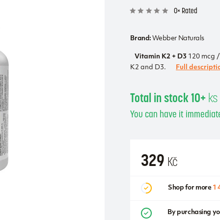
0× Rated
Brand:
Webber Naturals
Vitamin K2 + D3
120 mcg / 
K2 and D3.
Full descripti
Total in stock 10+
ks
You can have it immediate
329
Kč
Shop for more
1 
By purchasing yo