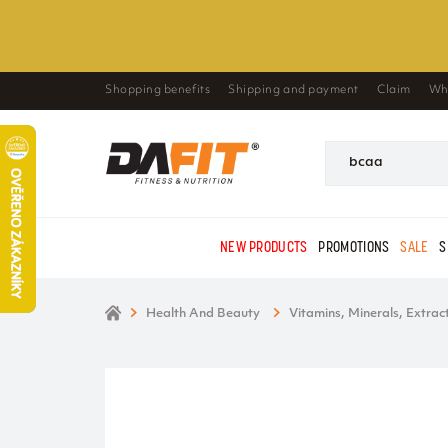
Shopping benefits
Shipping and payment
Claim
Wh
NEW PRODUCTS
PROMOTIONS
SALE
S
Health And Beauty
Vitamins, Minerals, Extrac