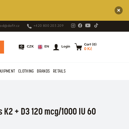
od@dafit.cz
+420 800 203 209
Cart (0)
EN
CZK
Login
0 Kč
QUIPMENT
CLOTHING
BRANDS
RETAILS
s K2 + D3 120 mcg/1000 IU 60