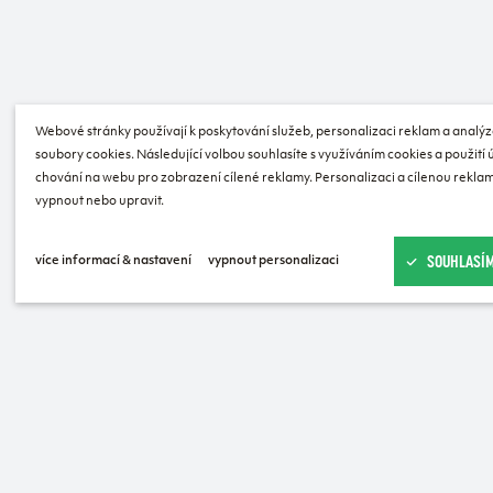
Webové stránky používají k poskytování služeb, personalizaci reklam a analýz
soubory cookies. Následující volbou souhlasíte s využíváním cookies a použití
chování na webu pro zobrazení cílené reklamy. Personalizaci a cílenou reklam
vypnout nebo upravit.
SOUHLASÍM
více informací & nastavení
vypnout personalizaci