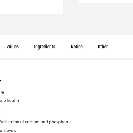
Values
Ingredients
Notice
Other
:
ing
one health
:
utilization of calcium and phosphorus
um levels