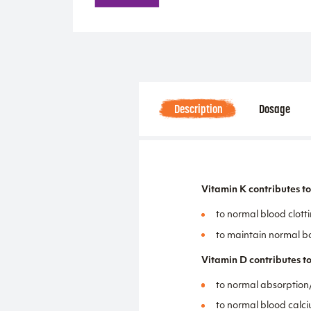
Description
Dosage
Vitamin K contributes to
to normal blood clott
to maintain normal b
Vitamin D contributes to
to normal absorption/
to normal blood calci