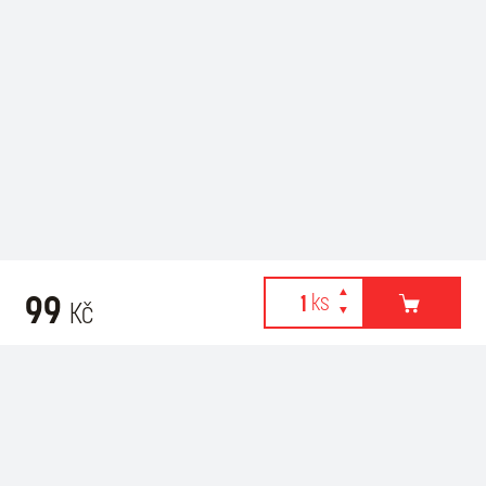
99
Kč
Webové stránky používají k poskytování služeb, personalizaci
Recommended for purchase
reklam a analýze návštěvnosti soubory cookies. Následující
volbou souhlasíte s využíváním cookies a použití údajů o vašem
chování na webu pro zobrazení cílené reklamy. Personalizaci a
cílenou reklamu si můžete kdykoliv vypnout nebo upravit.