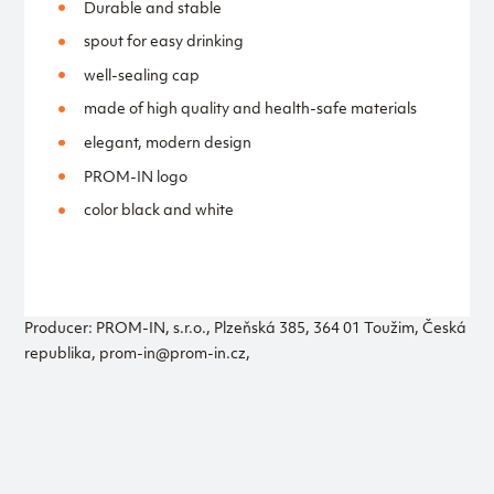
Durable and stable
spout for easy drinking
well-sealing cap
made of high quality and health-safe materials
elegant, modern design
PROM-IN logo
color black and white
Producer: PROM-IN, s.r.o., Plzeňská 385, 364 01 Toužim, Česká
republika, prom-in@prom-in.cz,