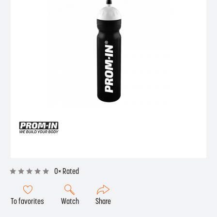
0× Rated
To favorites
Watch
Share