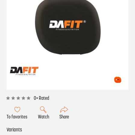
0× Rated
To favorites
Watch
Share
Variants