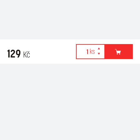
129
Kč
Webové stránky používají k poskytování služeb, personalizaci
Recommended for purchase
reklam a analýze návštěvnosti soubory cookies. Následující
volbou souhlasíte s využíváním cookies a použití údajů o vašem
chování na webu pro zobrazení cílené reklamy. Personalizaci a
cílenou reklamu si můžete kdykoliv vypnout nebo upravit.
více informací & nastavení
vypnout personalizaci