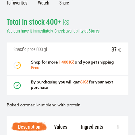
To favorites
Watch
Share
Total in stock 400+
ks
You can have it immediately. Check availability at
Stores
37
Specific price (100 g)
Kč
Shop for more
1 400 Kč
and you get shipping
Free
By purchasing you will get
6 Kč
for your next
purchase
Baked oatmeal-nut blend with protein.
Description
Values
Ingredients
Notice