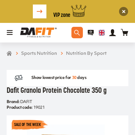
VIP zone
Sports Nutrition
Nutrition By Sport
Show lowest price for
30
days
Dafit Granola Protein Chocolate 350 g
Brand:
DAFIT
Product code:
19021
SALE OF THE WEEK