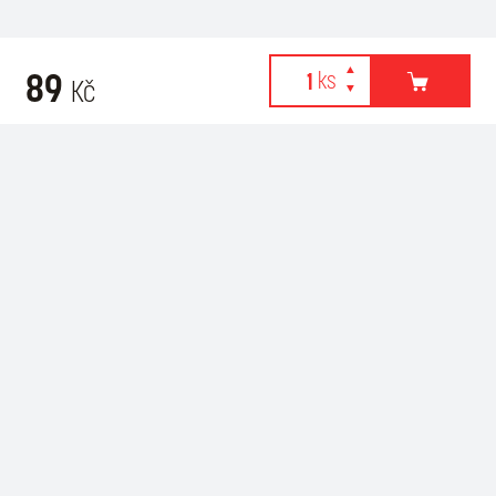
89
Kč
Webové stránky používají k poskytování služeb, personalizaci
Recommended for purchase
reklam a analýze návštěvnosti soubory cookies. Následující
volbou souhlasíte s využíváním cookies a použití údajů o vašem
chování na webu pro zobrazení cílené reklamy. Personalizaci a
cílenou reklamu si můžete kdykoliv vypnout nebo upravit.
více informací & nastavení
vypnout personalizaci
SOUHLASÍM S POUŽITÍM COOKIES