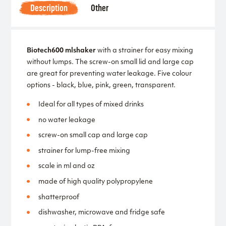
Description
Other
Biotech
600 ml
shaker
with a strainer for easy mixing
without lumps. The screw-on small lid and large cap
are great for preventing water leakage. Five colour
options - black, blue, pink, green, transparent.
Ideal for all types of mixed drinks
no water leakage
screw-on small cap and large cap
strainer for lump-free mixing
scale in ml and oz
made of high quality polypropylene
shatterproof
dishwasher, microwave and fridge safe