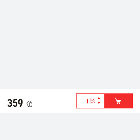
359
Kč
Webové stránky používají k poskytování služeb, personalizaci
Related products
reklam a analýze návštěvnosti soubory cookies. Následující
volbou souhlasíte s využíváním cookies a použití údajů o vašem