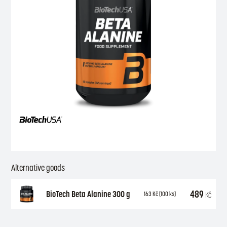
Alternative goods
489
BioTech Beta Alanine 300 g
Kč
163
Kč
(100 ks)