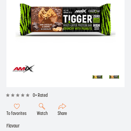
0× Rated
To favorites
Watch
Share
Flavour