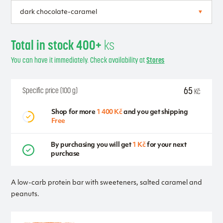
Total in stock 400+
ks
You can have it immediately. Check availability at
Stores
65
Specific price (100 g)
Kč
Shop for more
1 400 Kč
and you get shipping
Free
By purchasing you will get
1 Kč
for your next
purchase
A low-carb protein bar with sweeteners, salted caramel and
peanuts.