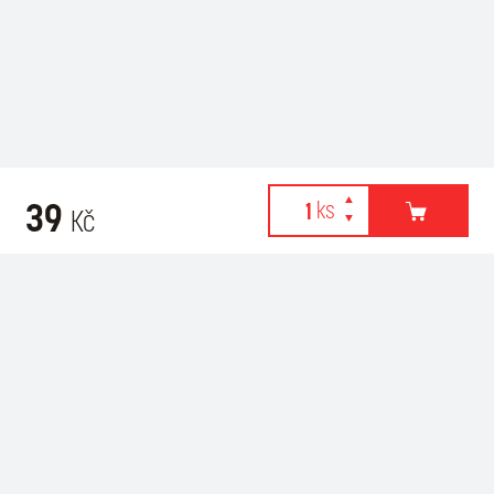
39
Kč
Webové stránky používají k poskytování služeb, personalizaci
Recommended for purchase
reklam a analýze návštěvnosti soubory cookies. Následující
volbou souhlasíte s využíváním cookies a použití údajů o vašem
chování na webu pro zobrazení cílené reklamy. Personalizaci a
cílenou reklamu si můžete kdykoliv vypnout nebo upravit.
více informací & nastavení
vypnout personalizaci