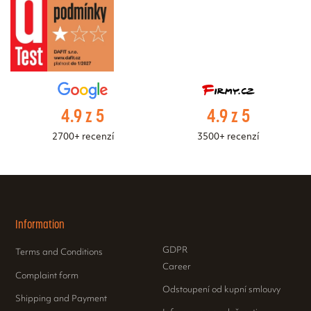
4.9 z 5
4.9 z 5
2700+ recenzí
3500+ recenzí
Information
GDPR
Terms and Conditions
Career
Complaint form
Odstoupení od kupní smlouvy
Shipping and Payment