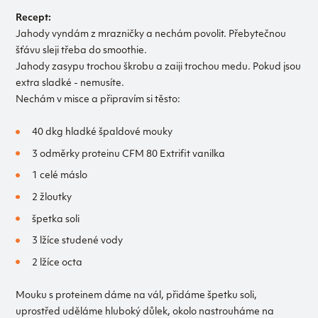
Recept:
Jahody vyndám z mrazničky a nechám povolit. Přebytečnou
šťávu sleji třeba do smoothie.
Jahody zasypu trochou škrobu a zaiji trochou medu. Pokud jsou
extra sladké - nemusíte.
Nechám v misce a připravím si těsto:
40 dkg hladké špaldové mouky
3 odměrky proteinu CFM 80 Extrifit vanilka
1 celé máslo
2 žloutky
špetka soli
3 lžíce studené vody
2 lžíce octa
Mouku s proteinem dáme na vál, přidáme špetku soli,
uprostřed uděláme hluboký důlek, okolo nastrouháme na