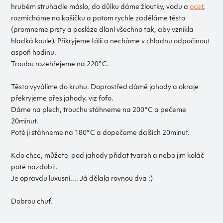
hrubém struhadle máslo, do důlku dáme žloutky, vodu a
ocet
,
rozmícháme na kašičku a potom rychle zaděláme těsto
(promneme prsty a posléze dlaní všechno tak, aby vznikla
hladká koule). Přikryjeme fólií a necháme v chladnu odpočinout
aspoň hodinu.
Troubu rozehřejeme na 220°C.
Těsto vyválíme do kruhu. Doprostřed dámě jahody a okraje
překryjeme přes jahody. viz fofo.
Dáme na plech, trouchu stáhneme na 200°C a pečeme
20minut.
Poté ji stáhneme na 180°C a dopečeme dalších 20minut.
Kdo chce, můžete pod jahody přidat tvaroh a nebo jim koláč
poté nazdobit.
Je opravdu luxusní.... Já dělala rovnou dva :)
Dobrou chuť.