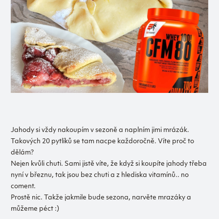
Jahody si vždy nakoupím v sezoně a naplním jimi mrázák.
Takových 20 pytlíků se tam nacpe každoročně. Víte proč to
dělám?
Nejen kvůli chuti. Sami jistě víte, že když si koupíte jahody třeba
nyní v březnu, tak jsou bez chuti a z hlediska vitamínů.. no
coment.
Prostě nic. Takže jakmile bude sezona, narvěte mrazáky a
můžeme péct :)